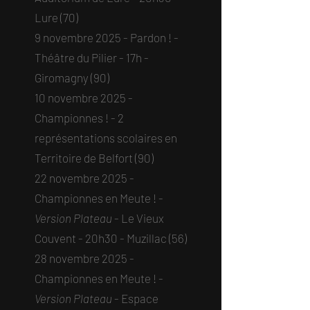
Lure (70)​
9 novembre 2025 - Pardon ! -
Théâtre du Pilier - 17h -
Giromagny (90)​
10 novembre 2025 -
Championnes ! - 2
représentations scolaires en
Territoire de Belfort (90)​
22 novembre 2025 -
Championnes en Meute ! -
Version Plateau
- Le Vieux
Couvent - 20h30 - Muzillac (56)​
28 novembre 2025 -
Championnes en Meute ! -
Version Plateau
- Espace