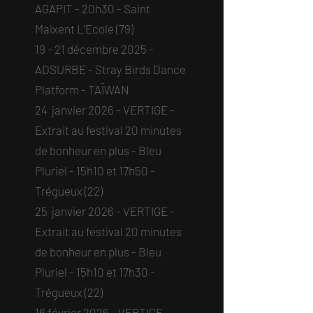
AGAPIT - 20h30 - Saint
Maixent L'Ecole (79)​
19 - 21 décembre 2025 -
ADSURBE - Stray Birds Dance
Platform - TAÏWAN
24 janvier 2026 - VERTIGE -
Extrait au festival 20 minutes
de bonheur en plus - Bleu
Pluriel - 15h10 et 17h50 -
Trégueux (22)​
25 janvier 2026 - VERTIGE -
Extrait au festival 20 minutes
de bonheur en plus - Bleu
Pluriel - 15h10 et 17h30 -
Trégueux (22)​
16 février 2026 - VERTIGE -