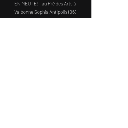
EN MEUTE! - au Pré des Arts à
Valbonne Sophia Antipolis (06)
15 - 16 avril 2027 - VERTIGE -
au Cube à Panzoult (37)
21 mai 2027 - VERTIGE -
Pyrénées Cerdagne (66)
...
..