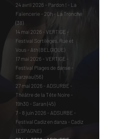
24 avril 2026 - Pardon ! - La
Faïencerie - 20h - La Tronche
(38)​
14 mai 2026 - VERTIGE -
Festival Sortilèges, Rue et
Vous - Ath (BELGIQUE)​
17 mai 2026 - VERTIGE -
Festival Plages de danse -
Sarzeau (56)​
27 mai 2026 - ADSURBE -
Théâtre de la Tête Noire -
19h30 - Saran (45)​
7 - 8 juin 2026 - ADSURBE -
Festival Cadiz en danza - Cadiz
(ESPAGNE)​