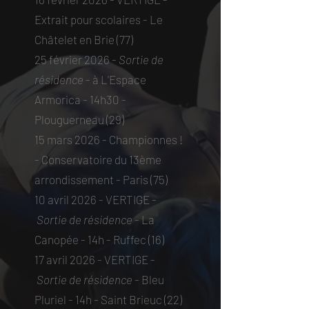
Extrait pour scolaires - Le
Châtelet en Brie (77)​
25 février 2026 -
Sortie de
résidence
- à L'Espace
Armorica - 14h30 -
Plouguerneau (29)​
15 mars 2026 - Championnes !
- Conservatoire du 13ème
arrondissement - Paris (75)​
10 avril 2026 - VERTIGE -
Sortie de résidence
- La
Canopée - 14h - Ruffec (16)​
17 avril 2026 - VERTIGE -
Sortie de résidence
- Bleu
Pluriel - 14h - Saint Brieuc (22)​