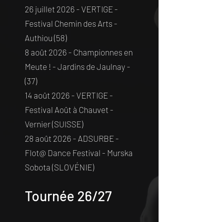
26 juillet 2026 - VERTIGE -
Festival Chemin des Arts -
Authiou (58)
8 août 2026 - Championnes en
Meute ! - Jardins de Jaulnay -
(37)
14 août 2026 - VERTIGE -
Festival Août à Chauvet -
Vernier (SUISSE)
28 août 2026 - ADSURBE -
Flot@ Dance Festival - Murska
Sobota (SLOVÉNIE)
Tournée 26/27