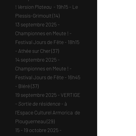
!
Version Plateau
- 19h15 - Le
Plessis-Grimoult (14)​
13 septembre 2025 -
Championnes en Meute ! -
Festival Jours de Fête - 18h15
- Athée sur Cher (37)​
14 septembre 2025 -
Championnes en Meute ! -
Festival Jours de Fête - 16h45
- Bléré (37)​​
19 septembre 2025 - VERTIGE
-
Sortie de résidence
- à
l'Espace Culturel Armorica de
Plouguerneau (29)​
15 - 19 octobre 2025 -