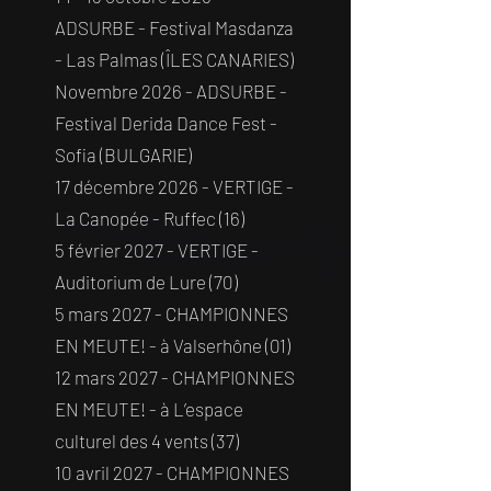
ADSURBE - Festival Masdanza
- Las Palmas (ÎLES CANARIES)
Novembre 2026 - ADSURBE -
Festival Derida Dance Fest -
Sofia (BULGARIE)
17 décembre 2026 - VERTIGE -
La Canopée - Ruffec (16)
5 février 2027 - VERTIGE -
Auditorium de Lure (70)
5 mars 2027 - CHAMPIONNES
EN MEUTE! - à Valserhône (01)
12 mars 2027 - CHAMPIONNES
EN MEUTE! - à L’espace
culturel des 4 vents (37)
10 avril 2027 - CHAMPIONNES