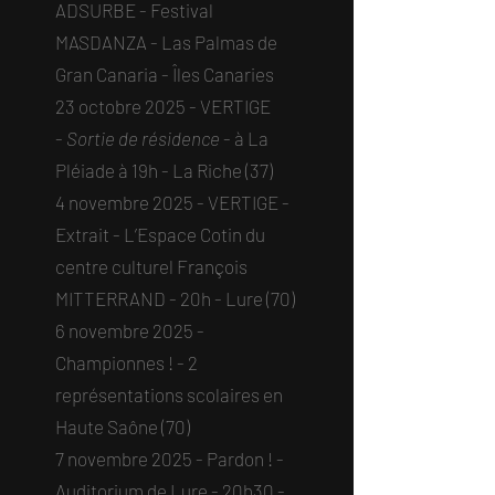
ADSURBE - Festival
MASDANZA - Las Palmas de
Gran Canaria - Îles Canaries ​
23 octobre 2025 - VERTIGE
-
Sortie de résidence
- à La
Pléiade à 19h - La Riche (37)​​
4 novembre 2025 - VERTIGE -
Extrait - L’Espace Cotin du
centre culturel François
MITTERRAND - 20h - Lure (70)​
6 novembre 2025 -
Championnes ! - 2
représentations scolaires en
Haute Saône (70)​
7 novembre 2025 - Pardon ! -
Auditorium de Lure - 20h30 -