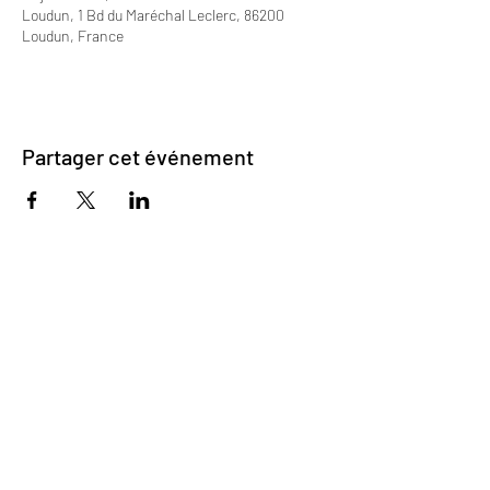
Loudun, 1 Bd du Maréchal Leclerc, 86200
Loudun, France
Partager cet événement
cieoups@gmail.com
15 chemin des roches 41350 Vineuil
N° RNA: W411008151 - N° SIRET:
878 847 706
00024
Licence d'entrepreneur du spectacle n°2:
PLATESV-R-2021-011727